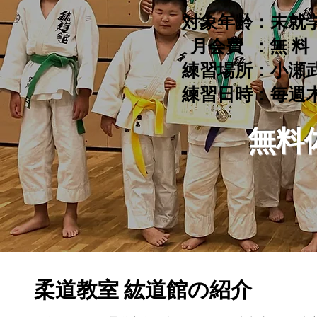
対象年齢：未就
月会費 ：無 料
練習場所：小瀬
練習日時：毎週
無料
柔道教室 紘道館の紹介