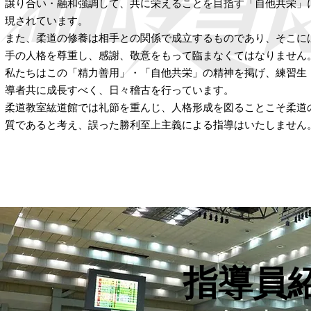
譲り合い・融和強調して、共に栄えることを目指す「自他共栄」
現されています。
また、柔道の修養は相手との関係で成立するものであり、そこに
手の人格を尊重し、感謝、敬意をもって臨まなくてはなりません
私たちはこの「精力善用」・「自他共栄」の精神を掲げ、練習生
導者共に成長すべく、日々稽古を行っています。
柔道教室紘道館では礼節を重んじ、人格形成を図ることこそ柔道
質であると考え、誤った勝利至上主義による指導はいたしません
指導員