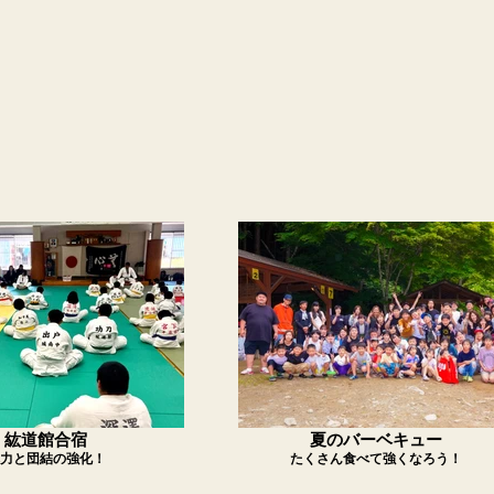
紘道館合宿
夏のバーベキュー
力と団結の強化！
たくさん食べて強くなろう！